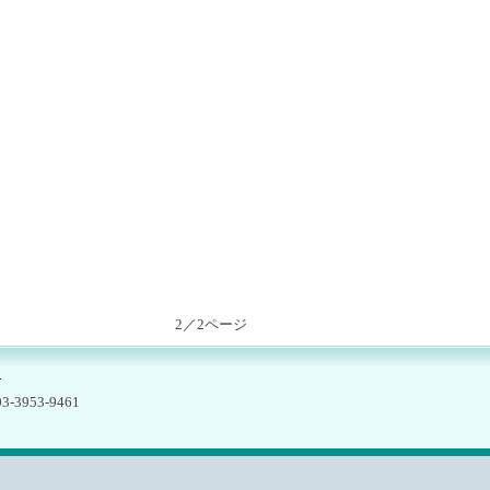
2／2ページ
ー
3953-9461