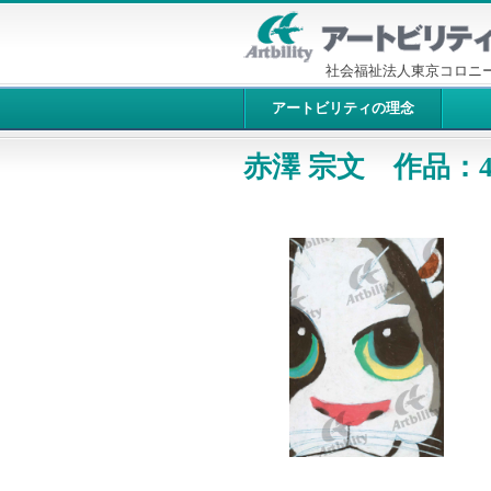
社会福祉法人東京コロニ
アートビリティの理念
赤澤 宗文 作品：4
9315：ねこ