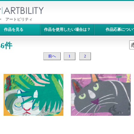
ー アートビリティ
作品を見る
作品を使用したい場合は？
作品応募につい
6件
前へ
1
2
9314：ねこ（こかげ）
9313：黒ねこ