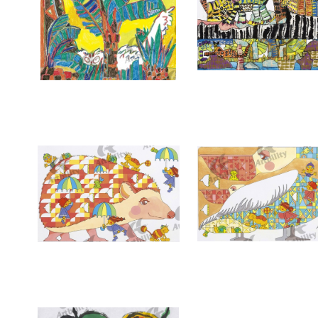
7386：BLEEZIN’
7385：森でであう
7382：ハリネズミと空のパズル
7381：おしゃまなペリカ