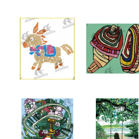
7374：龍
7373：あこがれのオラン
7370：ロバ
7369：コマ