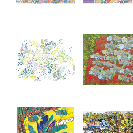
7394：海
7393：ぽかぽか
7390：海の底にて
7389：川の流れに押し負け
ヤ