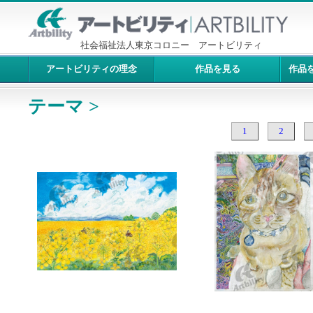
社会福祉法人東京コロニー アートビリティ
アートビリティの理念
作品を見る
作品
テーマ >
1
2
10246：菜の花畑
10245：猫