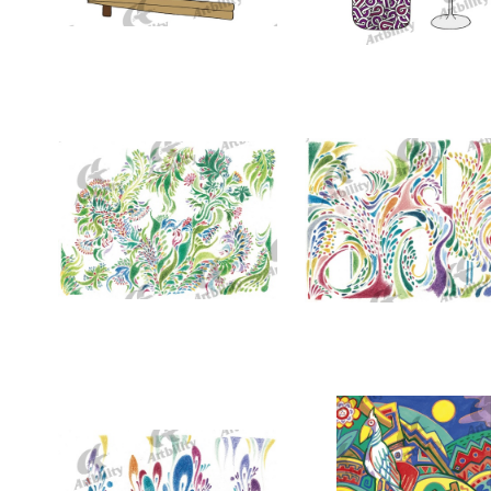
7354：年越しそば
7353：月が綺麗ですね
7350：そろそろ芽吹きのとき
7349：色彩が濁流となっ