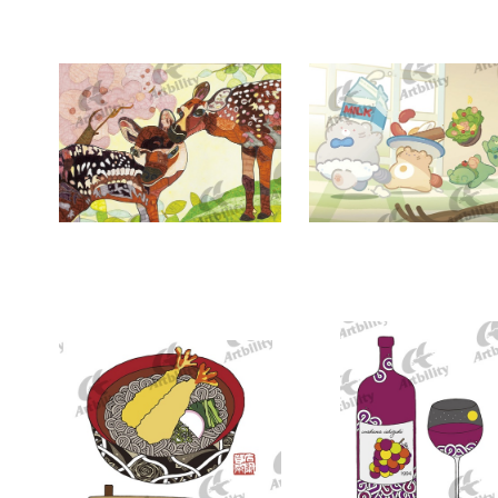
7358：小鹿
7357：癒しの朝食タイ