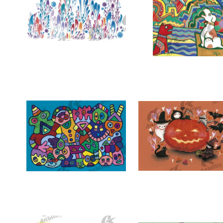
7346：地から湧き上がる命
7345：月下犬鳥図
7342：おもちゃのようなヨーカイ
7341：楽しいカボチャと