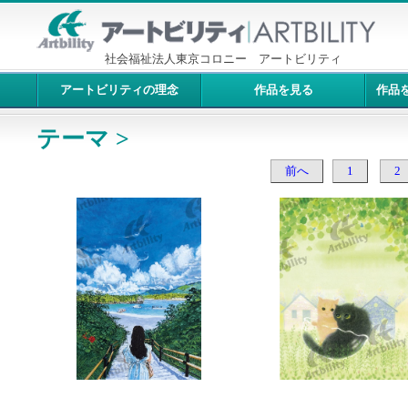
社会福祉法人東京コロニー アートビリティ
アートビリティの理念
作品を見る
作品
テーマ >
前へ
1
2
7362：海へ
7361：なかよく、してみ