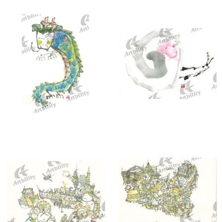
10301：竜
10300：かたつむり