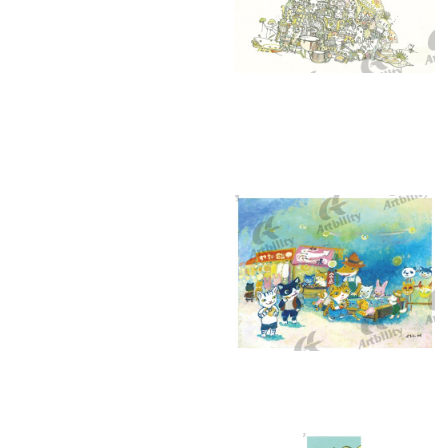
10290：ウミウシ浸食
10286：夏のお祭り（縁日）