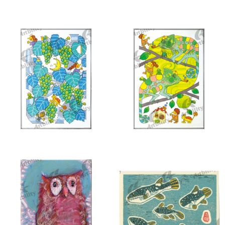
10277：だんごうお
10276：馬
10273：緑の宝石たち
10272：ちょっとひと休み