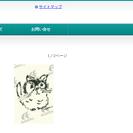
サイトマップ
て
お問い合せ
1／2ページ
10303：にゃ～