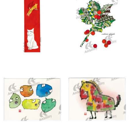
10281：まどろむ猫
10280：ヒイラギ