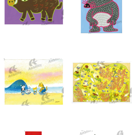
10289：イノシシのれれしし
10288：チューちゅーねずみダス
10285：潮干狩り
10284：黄色いゾウとサンゴ礁