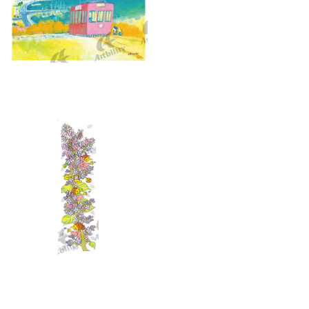
10287：港の見える丘
10283：ライラックの香り