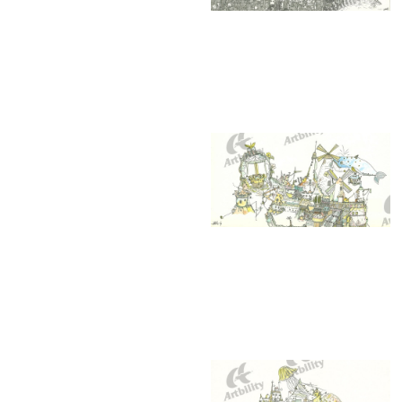
10298：迫り来る町の壁
10294：星クジラの港