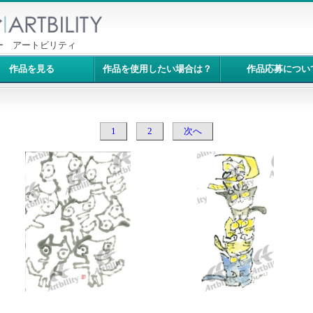
ー アートビリティ
作品を見る
作品を使用したい場合は？
作品応募につい
1
2
次へ
10305：白ねこ
10304：月夜