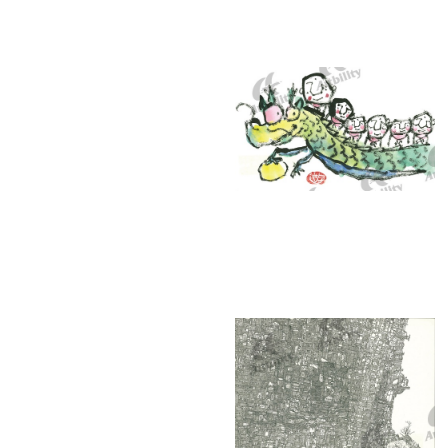
10302：龍と六地蔵さん