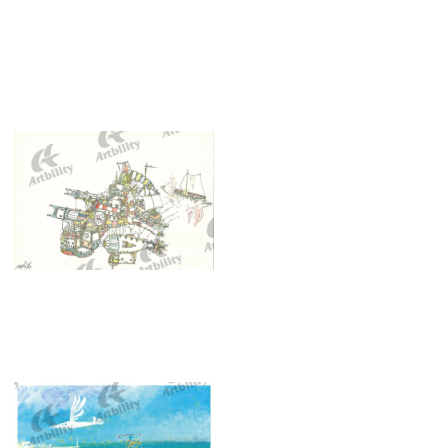
10295：来訪魚
10291：赤扇24