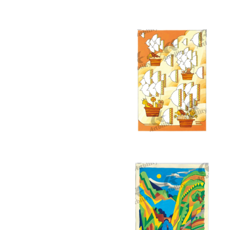
10278：茂みの中の急流
10274：夕暮れのポッポに乗って