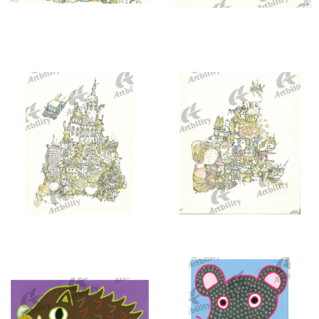
10297：狸川船行
10296：バーガー町
10293：野菜迎賓館
10292：タコスロック