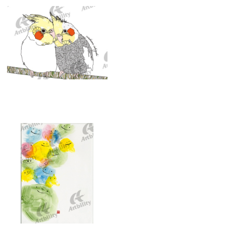
10279：ぬくもり