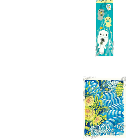
10282：泳ぐラッコ２