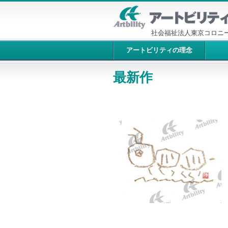
社会福祉法人東京コロニ
アートビリティの理念
最新作
10306：あり