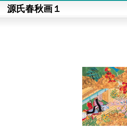
源氏春秋画１