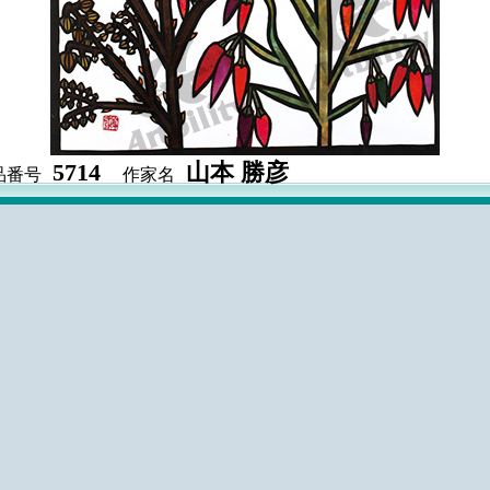
5714
山本 勝彦
品番号
作家名