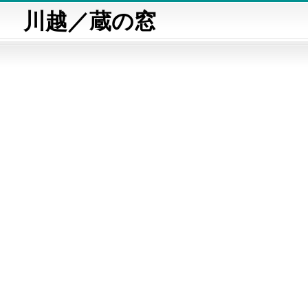
川越／蔵の窓