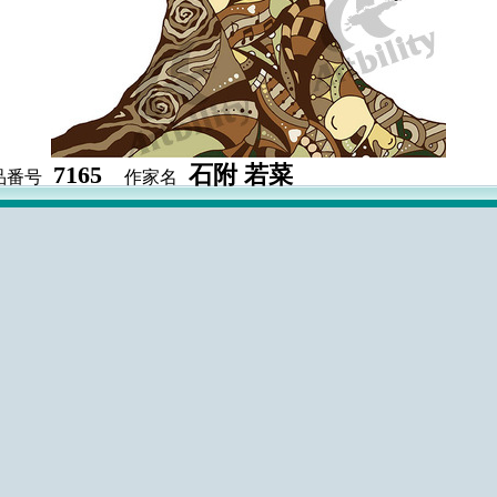
7165
石附 若菜
品番号
作家名