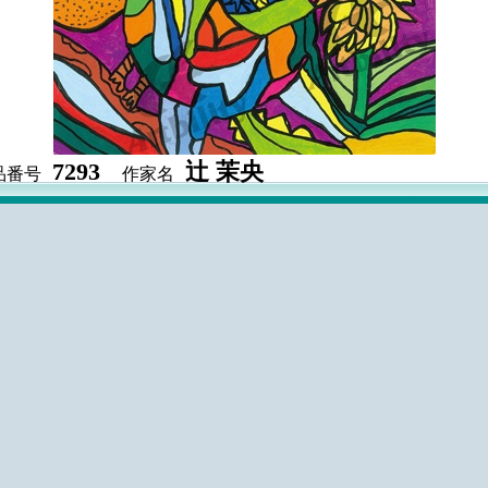
7293
辻 茉央
品番号
作家名