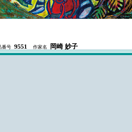
9551
岡崎 妙子
品番号
作家名