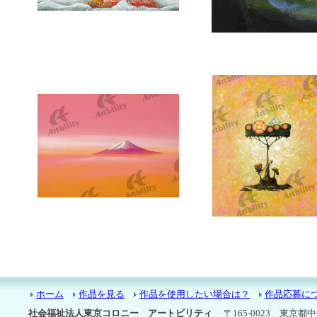
9659：富嶽
9568：不二
9412：悠久
9330：Ｆｌｏｗｅｒ ｐｏ
ｔ
ホーム
作品を見る
作品を使用したい場合は？
作品応募に
社会福祉法人東京コロニー アートビリティ
〒165-0023 東京都中野区