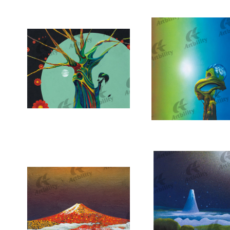
9904：花は咲く
9903：神樹