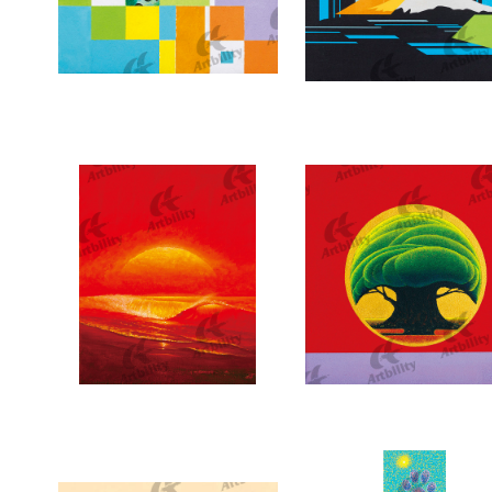
7178：散歩道
7177：富士：扉
6872：emotion
6871：親愛