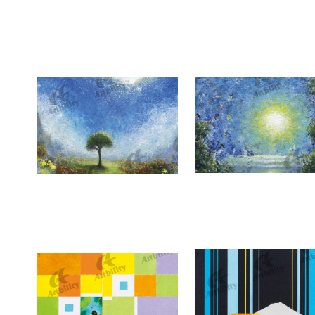
10253：富士層々
10121：cosmic ocean
7406：look up
7405：dreaming